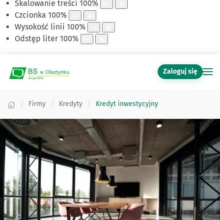
Skalowanie treści
100
%
Czcionka
100
%
Wysokość linii
100
%
Odstęp liter
100
%
Zaloguj się
Firmy
Kredyty
Kredyt inwestycyjny