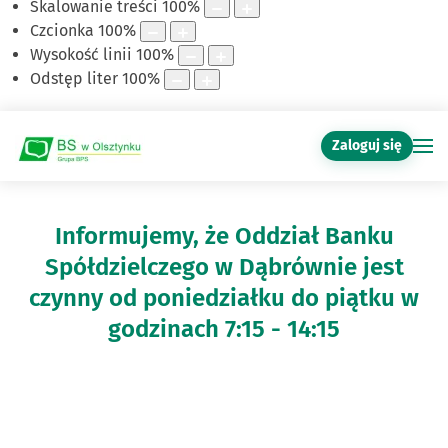
Skalowanie treści
100
%
Czcionka
100
%
Wysokość linii
100
%
Odstęp liter
100
%
Zaloguj się
Witaj w naszym Banku
Informujemy, że Oddział Banku
Spółdzielczego w Dąbrównie jest
czynny od poniedziałku do piątku w
godzinach 7:15 - 14:15