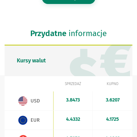
Przydatne
informacje
Kursy walut
SPRZEDAŻ
KUPNO
WALUTA
Kursy walut - aktualne stawki sprzedaży i kupna
3.8473
3.6207
USD
4.4332
4.1725
EUR