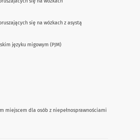
oruszajacych się na wózkach
ruszających się na wózkach z asystą
lskim języku migowym (PJM)
ym miejscem dla osób z niepełnosprawnościami