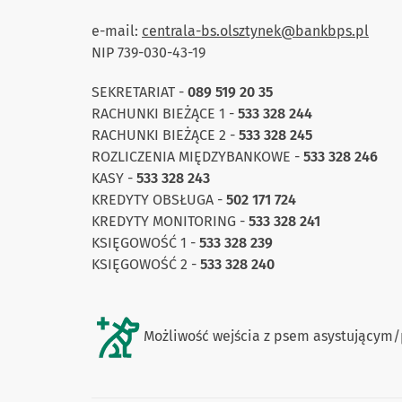
e-mail:
centrala-bs.olsztynek@bankbps.pl
NIP 739-030-43-19
SEKRETARIAT -
089 519 20 35
RACHUNKI BIEŻĄCE 1 -
533 328 244
RACHUNKI BIEŻĄCE 2 -
533 328 245
ROZLICZENIA MIĘDZYBANKOWE -
533 328 246
KASY -
533 328 243
KREDYTY OBSŁUGA -
502 171 724
KREDYTY MONITORING -
533 328 241
KSIĘGOWOŚĆ 1 -
533 328 239
KSIĘGOWOŚĆ 2 -
533 328 240
Możliwość wejścia z psem asystującym