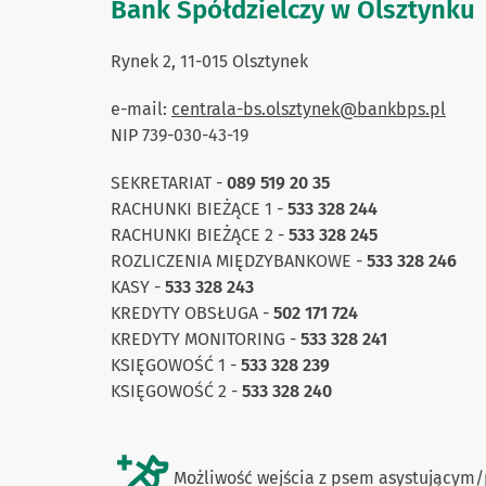
Bank Spółdzielczy w Olsztynku
Rynek 2, 11-015 Olsztynek
e-mail:
centrala-bs.olsztynek@bankbps.pl
NIP 739-030-43-19
SEKRETARIAT -
089 519 20 35
RACHUNKI BIEŻĄCE 1 -
533 328 244
RACHUNKI BIEŻĄCE 2 -
533 328 245
ROZLICZENIA MIĘDZYBANKOWE -
533 328 246
KASY -
533 328 243
KREDYTY OBSŁUGA -
502 171 724
KREDYTY MONITORING -
533 328 241
KSIĘGOWOŚĆ 1 -
533 328 239
KSIĘGOWOŚĆ 2 -
533 328 240
Możliwość wejścia z psem asystującym