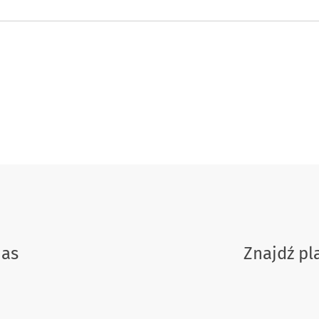
nas
Znajdź p