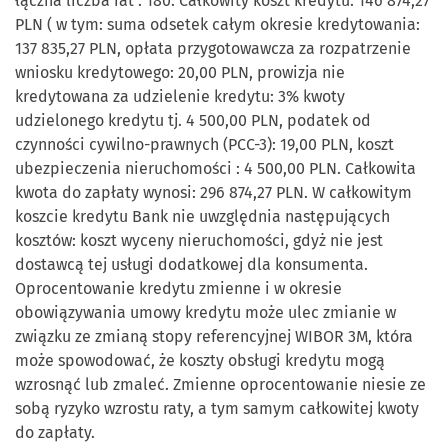
łączna liczba rat : 180. Całkowity koszt kredytu: 146 874,27
PLN ( w tym: suma odsetek całym okresie kredytowania:
137 835,27 PLN, opłata przygotowawcza za rozpatrzenie
wniosku kredytowego: 20,00 PLN, prowizja nie
kredytowana za udzielenie kredytu: 3% kwoty
udzielonego kredytu tj. 4 500,00 PLN, podatek od
czynności cywilno-prawnych (PCC-3): 19,00 PLN, koszt
ubezpieczenia nieruchomości : 4 500,00 PLN. Całkowita
kwota do zapłaty wynosi: 296 874,27 PLN. W całkowitym
koszcie kredytu Bank nie uwzględnia następujących
kosztów: koszt wyceny nieruchomości, gdyż nie jest
dostawcą tej usługi dodatkowej dla konsumenta.
Oprocentowanie kredytu zmienne i w okresie
obowiązywania umowy kredytu może ulec zmianie w
związku ze zmianą stopy referencyjnej WIBOR 3M, która
może spowodować, że koszty obsługi kredytu mogą
wzrosnąć lub zmaleć. Zmienne oprocentowanie niesie ze
sobą ryzyko wzrostu raty, a tym samym całkowitej kwoty
do zapłaty.