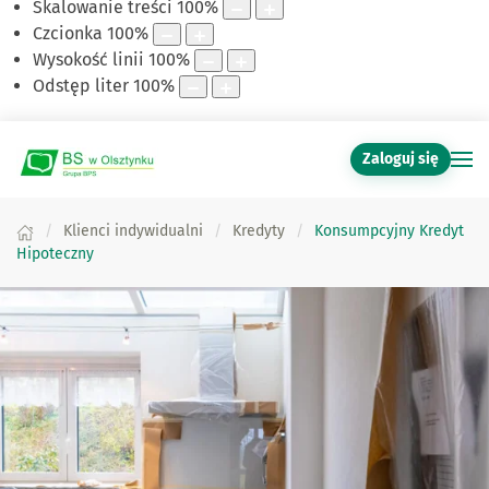
Skalowanie treści
100
%
Czcionka
100
%
Wysokość linii
100
%
Odstęp liter
100
%
Zaloguj się
Klienci indywidualni
Kredyty
Konsumpcyjny Kredyt
Hipoteczny