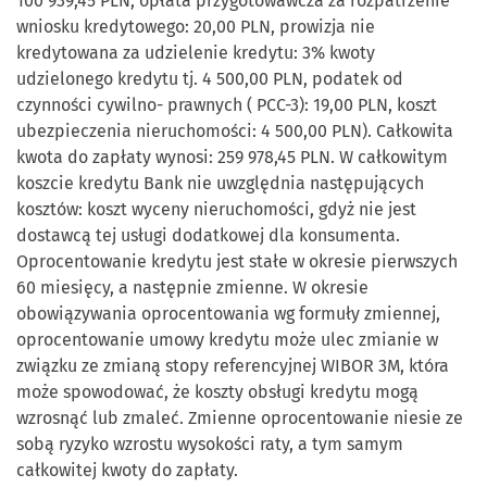
100 939,45 PLN, opłata przygotowawcza za rozpatrzenie
wniosku kredytowego: 20,00 PLN, prowizja nie
kredytowana za udzielenie kredytu: 3% kwoty
udzielonego kredytu tj. 4 500,00 PLN, podatek od
czynności cywilno- prawnych ( PCC-3): 19,00 PLN, koszt
ubezpieczenia nieruchomości: 4 500,00 PLN). Całkowita
kwota do zapłaty wynosi: 259 978,45 PLN. W całkowitym
koszcie kredytu Bank nie uwzględnia następujących
kosztów: koszt wyceny nieruchomości, gdyż nie jest
dostawcą tej usługi dodatkowej dla konsumenta.
Oprocentowanie kredytu jest stałe w okresie pierwszych
60 miesięcy, a następnie zmienne. W okresie
obowiązywania oprocentowania wg formuły zmiennej,
oprocentowanie umowy kredytu może ulec zmianie w
związku ze zmianą stopy referencyjnej WIBOR 3M, która
może spowodować, że koszty obsługi kredytu mogą
wzrosnąć lub zmaleć. Zmienne oprocentowanie niesie ze
sobą ryzyko wzrostu wysokości raty, a tym samym
całkowitej kwoty do zapłaty.