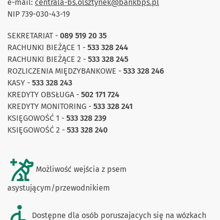
e-mail:
centrala-bs.olsztynek@bankbps.pl
NIP 739-030-43-19
SEKRETARIAT -
089 519 20 35
RACHUNKI BIEŻĄCE 1 -
533 328 244
RACHUNKI BIEŻĄCE 2 -
533 328 245
ROZLICZENIA MIĘDZYBANKOWE -
533 328 246
KASY -
533 328 243
KREDYTY OBSŁUGA -
502 171 724
KREDYTY MONITORING -
533 328 241
KSIĘGOWOŚĆ 1 -
533 328 239
KSIĘGOWOŚĆ 2 -
533 328 240
Możliwość wejścia z psem
asystującym/przewodnikiem
Dostępne dla osób poruszajacych się na wózkach