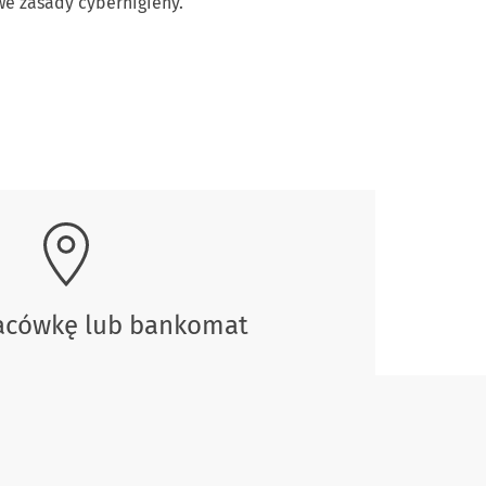
e zasady cyberhigieny.
lacówkę lub bankomat