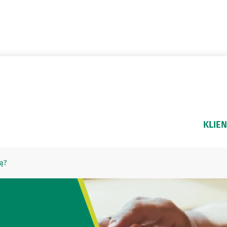
KLIEN
tą?