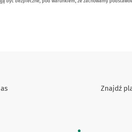
mogą być bezpieczne, pod warunkiem, że zachowamy podstawow
nas
Znajdź p