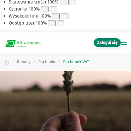
Skalowanie treści
100
%
Czcionka
100
%
Wysokość linii
100
%
Odstęp liter
100
%
Zaloguj się
Rolnicy
Rachunki
Rachunek VAT